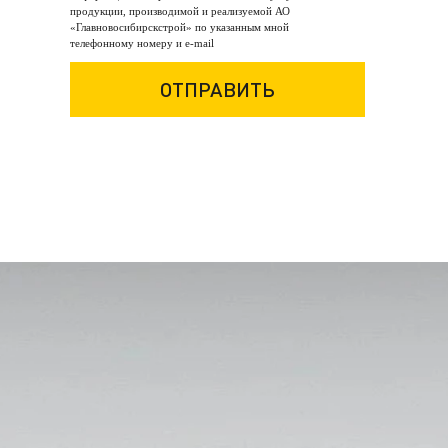
продукции, производимой и реализуемой АО
«Главновосибирскстрой» по указанным мной
телефонному номеру и e-mail