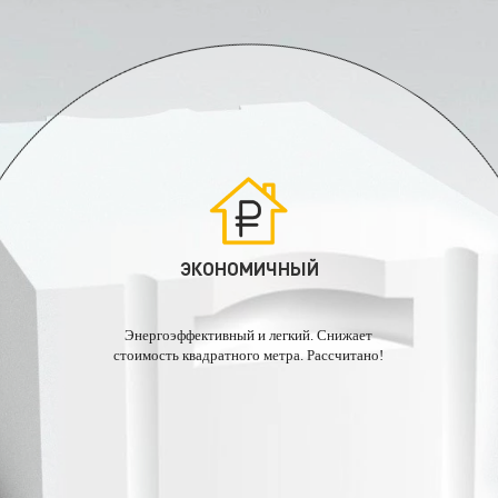
ДОЛГОВЕЧНЫЙ
СИБИТ — долговечный материал. Это искусственный
камень, который не горит и не гниёт. При марке по
морозостойкости F100, можно прогнозировать срок его
эксплуатации более 200 лет.