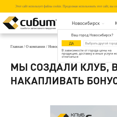
Этот сайт использует файлы cookie. Продолжая использовать этот сайт, вы 
Ваш город Новосибирск?
ДА
Главная
/
О компании
/
Новости
/
Мы создали КЛУБ, в котором Вы
В зависимости от города цены на
продукцию, доставку и иные услуги м
отличаться
МЫ СОЗДАЛИ КЛУБ, 
НАКАПЛИВАТЬ БОНУ