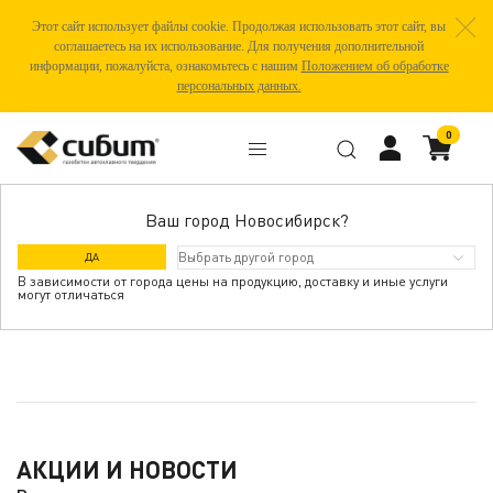
Этот сайт использует файлы cookie. Продолжая использовать этот сайт, вы
соглашаетесь на их использование. Для получения дополнительной
информации, пожалуйста, ознакомьтесь с нашим
Положением об обработке
персональных данных.
0
Ваш город Новосибирск?
ЖАРКИЕ ЦЕНЫ
ДА
В зависимости от города цены на продукцию, доставку и иные услуги
могут отличаться
АКЦИИ И НОВОСТИ