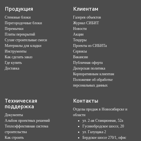
Продукция
Клиентам
Стеновые блоки
Галерея объектов
Перегородочные блоки
Журнал СИБИТ
Перемычки
Новости
Плиты перекрытий
Акции
Сухие строительные смеси
Тендеры
Материалы для кладки
Проекты из СИБИТа
Инструменты
Сервисы
Как сделать заказ
Вакансии
Где купить
Публичная оферта
Доставка
Дилерская политика
Корпоративным клиентам
Положение об обработке
персональных данных
Техническая
Контакты
поддержка
Отделы продаж в Новосибирске и
Документы
области
Альбом проектных решений
ул. 2-ая Станционная, 52а
Теплоэффективная система
Гусинобродское шоссе, 20
строительства
ул. Галущака 2
Как строить
Бердское шоссе 270/1, офис