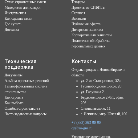
Сухие строительные смеси
Тендеры
Материалы для кладки
Проекты из СИБИТа
Инструменты
Сервисы
Как сделать заказ
Вакансии
Где купить
Публичная оферта
Доставка
Дилерская политика
Корпоративным клиентам
Положение об обработке
персональных данных
Техническая
Контакты
поддержка
Отделы продаж в Новосибирске и
Документы
области
Альбом проектных решений
ул. 2-ая Станционная, 52а
Теплоэффективная система
Гусинобродское шоссе, 20
строительства
ул. Галущака 2
Как строить
Бердское шоссе 270/1, офис
Как выбрать
206
Ошибки строительства
Станиславского, 11
Часто задаваемые вопросы
г. Искитим, мкр. Южный, 100
+7 (383) 363-90-90
op@ao-gns.ru
Управление материально-