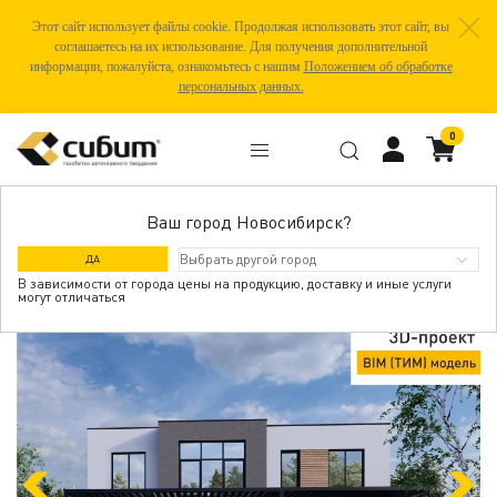
Этот сайт использует файлы cookie. Продолжая использовать этот сайт, вы
соглашаетесь на их использование. Для получения дополнительной
информации, пожалуйста, ознакомьтесь с нашим
Положением об обработке
персональных данных.
0
Ваш город Новосибирск?
ТАРУСА
ДА
В зависимости от города цены на продукцию, доставку и иные услуги
могут отличаться