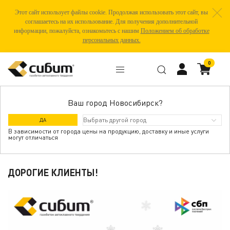
Этот сайт использует файлы cookie. Продолжая использовать этот сайт, вы
соглашаетесь на их использование. Для получения дополнительной
информации, пожалуйста, ознакомьтесь с нашим
Положением об обработке
персональных данных.
0
Ваш город Новосибирск?
ОПЛАЧИВАЙТЕ СИБИТ ПО СБП И
ДА
ВЫИГРЫВАЙТЕ ДЕНЕЖНЫЕ ПРИЗЫ
В зависимости от города цены на продукцию, доставку и иные услуги
могут отличаться
ДОРОГИЕ КЛИЕНТЫ!