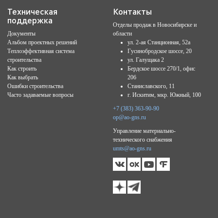
Техническая
Контакты
поддержка
Отделы продаж в Новосибирске и
Документы
области
Альбом проектных решений
ул. 2-ая Станционная, 52а
Теплоэффективная система
Гусинобродское шоссе, 20
строительства
ул. Галущака 2
Как строить
Бердское шоссе 270/1, офис
Как выбрать
206
Ошибки строительства
Станиславского, 11
Часто задаваемые вопросы
г. Искитим, мкр. Южный, 100
+7 (383) 363-90-90
op@ao-gns.ru
Управление материально-
технического снабжения
umts@ao-gns.ru