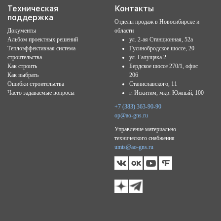
Техническая
Контакты
поддержка
Отделы продаж в Новосибирске и
Документы
области
Альбом проектных решений
ул. 2-ая Станционная, 52а
Теплоэффективная система
Гусинобродское шоссе, 20
строительства
ул. Галущака 2
Как строить
Бердское шоссе 270/1, офис
Как выбрать
206
Ошибки строительства
Станиславского, 11
Часто задаваемые вопросы
г. Искитим, мкр. Южный, 100
+7 (383) 363-90-90
op@ao-gns.ru
Управление материально-
технического снабжения
umts@ao-gns.ru