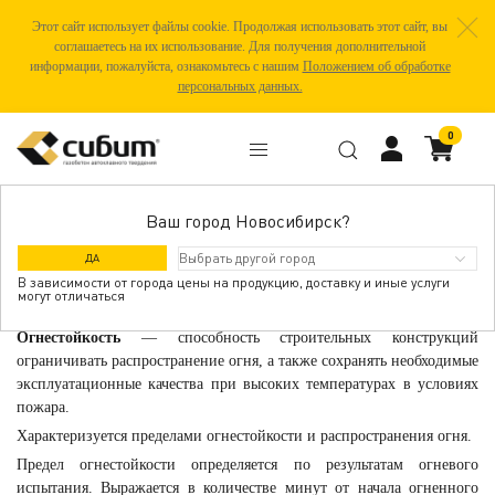
Этот сайт использует файлы cookie. Продолжая использовать этот сайт, вы
соглашаетесь на их использование. Для получения дополнительной
информации, пожалуйста, ознакомьтесь с нашим
Положением об обработке
персональных данных.
0
Ваш город Новосибирск?
ОГНЕСТОЙКОСТЬ ГАЗОБЕТОНА
ДА
В зависимости от города цены на продукцию, доставку и иные услуги
могут отличаться
Огнестойкость
— способность строительных конструкций
ограничивать распространение огня, а также сохранять необходимые
эксплуатационные качества при высоких температурах в условиях
пожара.
Характеризуется пределами огнестойкости и распространения огня.
Предел огнестойкости определяется по результатам огневого
испытания. Выражается в количестве минут от начала огненного