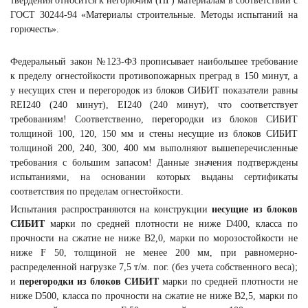
твердения относится к негорючим (НГ) материалам в соответствии с
ГОСТ 30244-94 «Материалы строительные. Методы испытаний на
горючесть».
Федеральный закон №123-ФЗ прописывает наибольшее требование
к пределу огнестойкости противопожарных преград в 150 минут, а
у несущих стен и перегородок из блоков СИБИТ показатели равны
REI240 (240 минут), EI240 (240 минут), что соответствует
требованиям! Соответственно, перегородки из блоков СИБИТ
толщиной 100, 120, 150 мм и стены несущие из блоков СИБИТ
толщиной 200, 240, 300, 400 мм выполняют вышеперечисленные
требования с большим запасом! Данные значения подтверждены
испытаниями, на основании которых выданы сертификаты
соответствия по пределам огнестойкости.
Испытания распространяются на конструкции
несущие из блоков
СИБИТ
марки по средней плотности не ниже D400, класса по
прочности на сжатие не ниже B2,0, марки по морозостойкости не
ниже F 50, толщиной не менее 200 мм, при равномерно-
распределенной нагрузке 7,5 т/м. пог. (без учета собственного веса);
и
перегородки из блоков СИБИТ
марки по средней плотности не
ниже D500, класса по прочности на сжатие не ниже B2,5, марки по