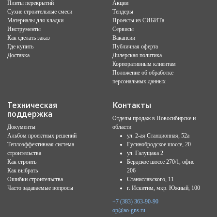
Плиты перекрытий
Акции
Сухие строительные смеси
Тендеры
Материалы для кладки
Проекты из СИБИТа
Инструменты
Сервисы
Как сделать заказ
Вакансии
Где купить
Публичная оферта
Доставка
Дилерская политика
Корпоративным клиентам
Положение об обработке
персональных данных
Техническая
Контакты
поддержка
Отделы продаж в Новосибирске и
Документы
области
Альбом проектных решений
ул. 2-ая Станционная, 52а
Теплоэффективная система
Гусинобродское шоссе, 20
строительства
ул. Галущака 2
Как строить
Бердское шоссе 270/1, офис
Как выбрать
206
Ошибки строительства
Станиславского, 11
Часто задаваемые вопросы
г. Искитим, мкр. Южный, 100
+7 (383) 363-90-90
op@ao-gns.ru