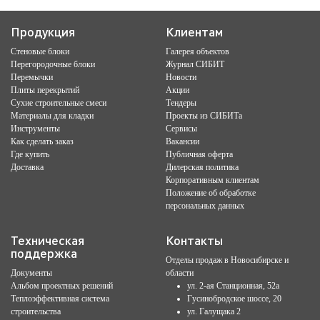
Продукция
Клиентам
Стеновые блоки
Галерея объектов
Перегородочные блоки
Журнал СИБИТ
Перемычки
Новости
Плиты перекрытий
Акции
Сухие строительные смеси
Тендеры
Материалы для кладки
Проекты из СИБИТа
Инструменты
Сервисы
Как сделать заказ
Вакансии
Где купить
Публичная оферта
Доставка
Дилерская политика
Корпоративным клиентам
Положение об обработке
персональных данных
Техническая
Контакты
поддержка
Отделы продаж в Новосибирске и
Документы
области
Альбом проектных решений
ул. 2-ая Станционная, 52а
Теплоэффективная система
Гусинобродское шоссе, 20
строительства
ул. Галущака 2