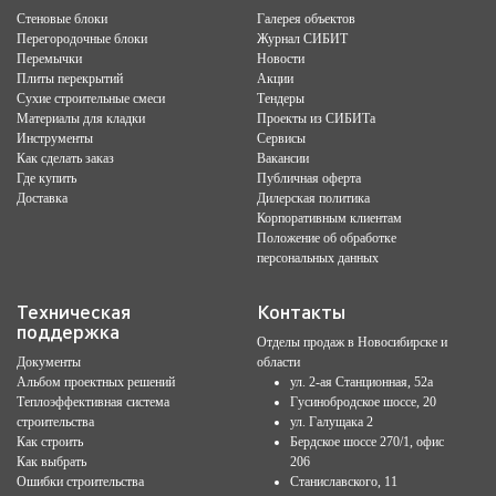
Стеновые блоки
Галерея объектов
Перегородочные блоки
Журнал СИБИТ
Перемычки
Новости
Плиты перекрытий
Акции
Сухие строительные смеси
Тендеры
Материалы для кладки
Проекты из СИБИТа
Инструменты
Сервисы
Как сделать заказ
Вакансии
Где купить
Публичная оферта
Доставка
Дилерская политика
Корпоративным клиентам
Положение об обработке
персональных данных
Техническая
Контакты
поддержка
Отделы продаж в Новосибирске и
Документы
области
Альбом проектных решений
ул. 2-ая Станционная, 52а
Теплоэффективная система
Гусинобродское шоссе, 20
строительства
ул. Галущака 2
Как строить
Бердское шоссе 270/1, офис
Как выбрать
206
Ошибки строительства
Станиславского, 11