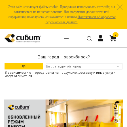
Этот сайт использует файлы cookie. Продолжая использовать этот сайт, вы
соглашаетесь на их использование. Для получения дополнительной
информации, пожалуйста, ознакомьтесь с нашим
Положением об обработке
персональных данных.
0
Ваш город Новосибирск?
ТЕПЕРЬ КАЖДУЮ ПЯТНИЦУ С 8:00 -
ДА
16:30 БУДЕТ РАБОТАТЬ НАШ ОФИС ПО
В зависимости от города цены на продукцию, доставку и иные услуги
могут отличаться
АДРЕСУ УЛ. 2-Я СТАНЦИОННАЯ, 52А