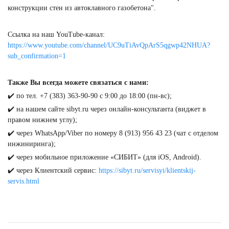
конструкции стен из автоклавного газобетона".
⠀
Ссылка на наш YouTube-канал:
https://www.youtube.com/channel/UC9uTiAvQpArS5qgwp42NHUA?
sub_confirmation=1
⠀
Также Вы всегда можете связаться с нами:
✔️ по тел. +7 (383) 363-90-90 с 9:00 до 18:00 (пн-вс);
✔️ на нашем сайте sibyt.ru через онлайн-консультанта (виджет в
правом нижнем углу);
✔️ через WhatsApp/Viber по номеру 8 (913) 956 43 23 (чат с отделом
инжиниринга);
✔️ через мобильное приложение «СИБИТ» (для iOS, Android).
✔️ через Клиентский сервис:
https://sibyt.ru/servisyi/klientskij-
servis.html