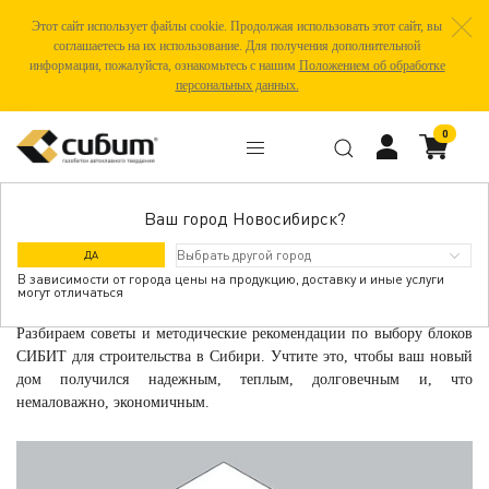
Этот сайт использует файлы cookie. Продолжая использовать этот сайт, вы
соглашаетесь на их использование. Для получения дополнительной
информации, пожалуйста, ознакомьтесь с нашим
Положением об обработке
персональных данных.
0
Ваш город Новосибирск?
БЛОКИ И ТОЛЩИНА СТЕН
ДА
В зависимости от города цены на продукцию, доставку и иные услуги
могут отличаться
Разбираем советы и методические рекомендации по выбору блоков
СИБИТ для строительства в Сибири. Учтите это, чтобы ваш новый
дом получился надежным, теплым, долговечным и, что
немаловажно, экономичным.