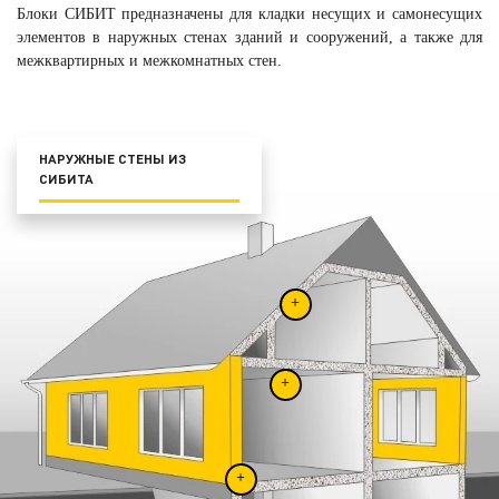
разных блоков отличаются только по ширине.
Блоки СИБИТ предназначены для кладки несущих и самонесущих
Выпускаются блоки по толщине:
элементов в наружных стенах зданий и сооружений, а также для
межквартирных и межкомнатных стен.
100 мм, 120 мм, 150 мм для внутренних перегородок.
150 мм, 200 мм, 240 мм, 300 мм, 350 мм, 400 мм для
наружных и внутренних стен.
НАРУЖНЫЕ СТЕНЫ ИЗ
СИБИТА
+
+
+