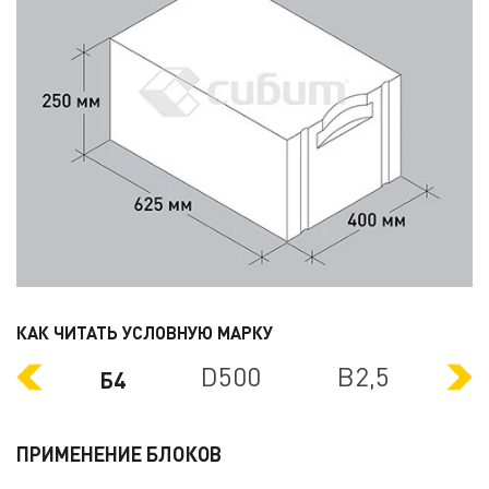
КАК ЧИТАТЬ УСЛОВНУЮ МАРКУ
D500
B2,5
Б4
Б4 — толщина блока 400 мм.
Завод СИБИТ выпускает стеновые блоки, имеющие
ПРИМЕНЕНИЕ БЛОКОВ
одинаковую длину (625 мм) и высоту (250 мм). Габариты