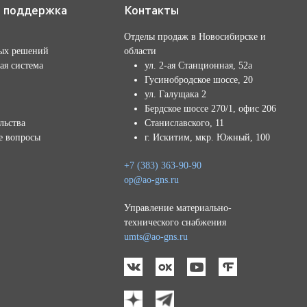
я поддержка
Контакты
Отделы продаж в Новосибирске и
ых решений
области
ая система
ул. 2-ая Станционная, 52а
Гусинобродское шоссе, 20
ул. Галущака 2
Бердское шоссе 270/1, офис 206
льства
Станиславского, 11
е вопросы
г. Искитим, мкр. Южный, 100
+7 (383) 363-90-90
op@ao-gns.ru
Управление материально-
технического снабжения
umts@ao-gns.ru