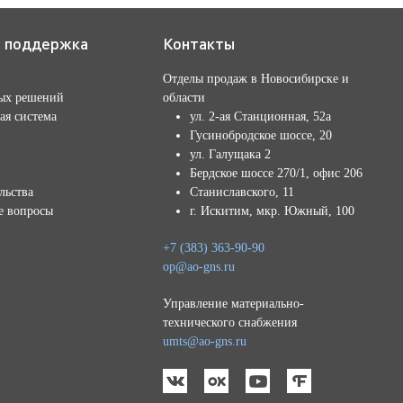
я поддержка
Контакты
Отделы продаж в Новосибирске и
ых решений
области
ая система
ул. 2-ая Станционная, 52а
Гусинобродское шоссе, 20
ул. Галущака 2
Бердское шоссе 270/1, офис 206
льства
Станиславского, 11
е вопросы
г. Искитим, мкр. Южный, 100
+7 (383) 363-90-90
op@ao-gns.ru
Управление материально-
технического снабжения
umts@ao-gns.ru