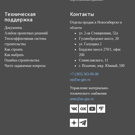
Техническая
Контакты
поддержка
Отделы продаж в Новосибирске и
Документы
области
Альбом проектных решений
ул. 2-ая Станционная, 52а
Теплоэффективная система
Гусинобродское шоссе, 20
строительства
ул. Галущака 2
Как строить
Бердское шоссе 270/1, офис
Как выбрать
206
Ошибки строительства
Станиславского, 11
Часто задаваемые вопросы
г. Искитим, мкр. Южный, 100
+7 (383) 363-90-90
op@ao-gns.ru
Управление материально-
технического снабжения
umts@ao-gns.ru