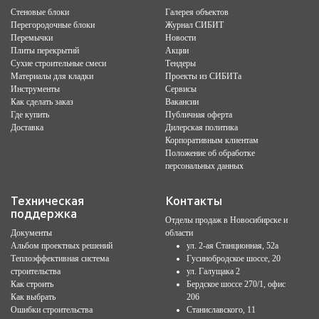
Стеновые блоки
Галерея объектов
Перегородочные блоки
Журнал СИБИТ
Перемычки
Новости
Плиты перекрытий
Акции
Сухие строительные смеси
Тендеры
Материалы для кладки
Проекты из СИБИТа
Инструменты
Сервисы
Как сделать заказ
Вакансии
Где купить
Публичная оферта
Доставка
Дилерская политика
Корпоративным клиентам
Положение об обработке
персональных данных
Техническая
Контакты
поддержка
Отделы продаж в Новосибирске и
Документы
области
Альбом проектных решений
ул. 2-ая Станционная, 52а
Теплоэффективная система
Гусинобродское шоссе, 20
строительства
ул. Галущака 2
Как строить
Бердское шоссе 270/1, офис
Как выбрать
206
Ошибки строительства
Станиславского, 11