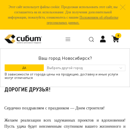
Этот сайт использует файлы cookie. Продолжая использовать этот сайт, вы
соглашаетесь на их использование. Для получения дополнительной
информации, пожалуйста, ознакомьтесь с нашим
Положением об обработке
персональных данных.
0
Ваш город Новосибирск?
С ДНЕМ СТРОИТЕЛЯ 2022!
ДА
В зависимости от города цены на продукцию, доставку и иные услуги
могут отличаться
ДОРОГИЕ ДРУЗЬЯ!
Сердечно поздравляем с праздником — Днем строителя!
Желаем реализации в
с
ех задуманных проектов и вдохновения!
Пусть удача будет неизменным спутником вашего жизненного и