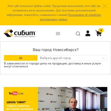
Этот сайт использует файлы cookie. Продолжая использовать этот сайт, вы
соглашаетесь на их использование. Для получения дополнительной
информации, пожалуйста, ознакомьтесь с нашим
Положением об обработке
персональных данных.
0
Ваш город Новосибирск?
ШКОЛА СИБИТ: ОТДЕЛКА ГАЗОБЕТОНА.
ДА
ВНУТРЕННЯЯ, НАРУЖНАЯ И
В зависимости от города цены на продукцию, доставку и иные услуги
могут отличаться
ЭКСПЛУАТАЦИЯ БЕЗ ОТДЕЛКИ