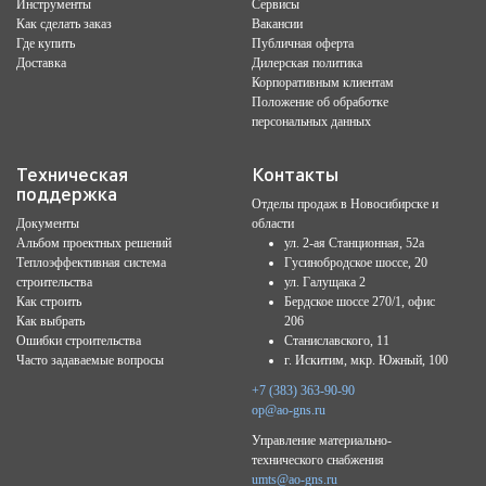
Инструменты
Сервисы
Как сделать заказ
Вакансии
Где купить
Публичная оферта
Доставка
Дилерская политика
Корпоративным клиентам
Положение об обработке
персональных данных
Техническая
Контакты
поддержка
Отделы продаж в Новосибирске и
Документы
области
Альбом проектных решений
ул. 2-ая Станционная, 52а
Теплоэффективная система
Гусинобродское шоссе, 20
строительства
ул. Галущака 2
Как строить
Бердское шоссе 270/1, офис
Как выбрать
206
Ошибки строительства
Станиславского, 11
Часто задаваемые вопросы
г. Искитим, мкр. Южный, 100
+7 (383) 363-90-90
op@ao-gns.ru
Управление материально-
технического снабжения
umts@ao-gns.ru