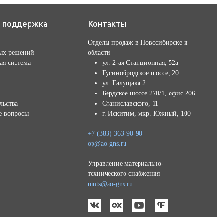
я поддержка
Контакты
Отделы продаж в Новосибирске и
ых решений
области
ая система
ул. 2-ая Станционная, 52а
Гусинобродское шоссе, 20
ул. Галущака 2
Бердское шоссе 270/1, офис 206
льства
Станиславского, 11
е вопросы
г. Искитим, мкр. Южный, 100
+7 (383) 363-90-90
op@ao-gns.ru
Управление материально-
технического снабжения
umts@ao-gns.ru