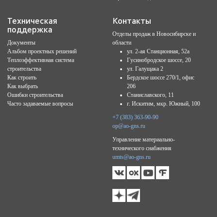
Техническая
Контакты
поддержка
Отделы продаж в Новосибирске и
Документы
области
Альбом проектных решений
ул. 2-ая Станционная, 52а
Теплоэффективная система
Гусинобродское шоссе, 20
строительства
ул. Галущака 2
Как строить
Бердское шоссе 270/1, офис
Как выбрать
206
Ошибки строительства
Станиславского, 11
Часто задаваемые вопросы
г. Искитим, мкр. Южный, 100
+7 (383) 363-90-90
op@ao-gns.ru
Управление материально-
технического снабжения
umts@ao-gns.ru