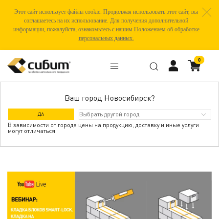
Этот сайт использует файлы cookie. Продолжая использовать этот сайт, вы
соглашаетесь на их использование. Для получения дополнительной
информации, пожалуйста, ознакомьтесь с нашим
Положением об обработке
персональных данных.
0
Ваш город Новосибирск?
ВЕБИНАР: КЛАДКА БЛОКОВ SMART-
ДА
LOCK. КЛАДКА НА ПОЛИУРЕТАНОВЫЙ
В зависимости от города цены на продукцию, доставку и иные услуги
могут отличаться
КЛЕЙ