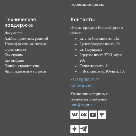
персональных данных
Техническая
Контакты
поддержка
Отделы продаж в Новосибирске и
Документы
области
Альбом проектных решений
ул. 2-ая Станционная, 52а
Теплоэффективная система
Гусинобродское шоссе, 20
строительства
ул. Галущака 2
Как строить
Бердское шоссе 270/1, офис
Как выбрать
206
Ошибки строительства
Станиславского, 11
Часто задаваемые вопросы
г. Искитим, мкр. Южный, 100
+7 (383) 363-90-90
op@ao-gns.ru
Управление материально-
технического снабжения
umts@ao-gns.ru