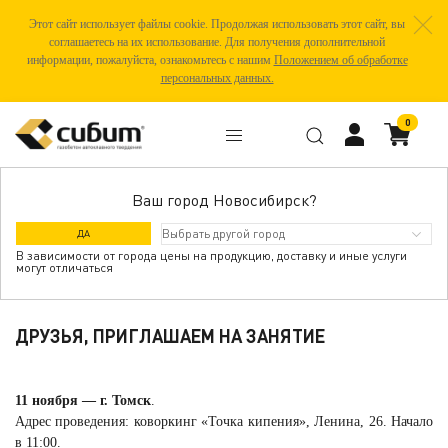
Этот сайт использует файлы cookie. Продолжая использовать этот сайт, вы
соглашаетесь на их использование. Для получения дополнительной
информации, пожалуйста, ознакомьтесь с нашим
Положением об обработке
персональных данных.
0
Ваш город Новосибирск?
РЕГИОНАЛЬНАЯ ШКОЛА СИБИТ В
ДА
ТОМСКЕ
В зависимости от города цены на продукцию, доставку и иные услуги
могут отличаться
ДРУЗЬЯ, ПРИГЛАШАЕМ НА ЗАНЯТИЕ
11 ноября
—
г. Томск
.
Адрес проведения: коворкинг «Точка кипения», Ленина, 26. Начало
в 11:00.