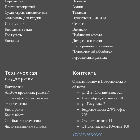
Перемычки
Новости
Плиты перекрытий
Акции
Сухие строительные смеси
Тендеры
Материалы для кладки
Проекты из СИБИТа
Инструменты
Сервисы
Как сделать заказ
Вакансии
Где купить
Публичная оферта
Доставка
Дилерская политика
Корпоративным клиентам
Положение об обработке
персональных данных
Техническая
Контакты
поддержка
Отделы продаж в Новосибирске и
Документы
области
Альбом проектных решений
ул. 2-ая Станционная, 52а
Теплоэффективная система
Гусинобродское шоссе, 20
строительства
ул. Галущака 2
Как строить
Бердское шоссе 270/1, офис
Как выбрать
206
Ошибки строительства
Станиславского, 11
Часто задаваемые вопросы
г. Искитим, мкр. Южный, 100
+7 (383) 363-90-90