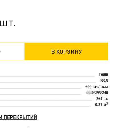
/шт.
D600
B3,5
600 кгс/кв.м
4440/295/240
264 кг.
3
0.31 м
ЛИ ПЕРЕКРЫТИЙ