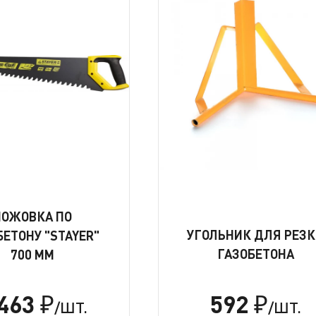
НОЖОВКА ПО
УГОЛЬНИК ДЛЯ РЕЗ
БЕТОНУ "STAYER"
ГАЗОБЕТОНА
700 ММ
 463
592
₽
₽
/ШТ.
/ШТ.