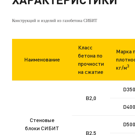
Конструкций и изделий из газобетона СИБИТ
Класс
Марка 
бетона по
Наименование
плотно
прочности
3
кг/м
на сжатие
D35
B2,0
D40
Стеновые
D50
блоки СИБИТ
B2,5