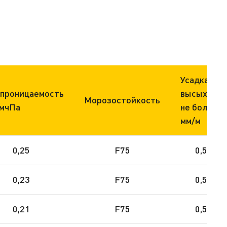
Усадка при
проницаемость
высыхании
Морозостойкость
/мчПа
не более,
мм/м
0,25
F75
0,50
0,23
F75
0,50
0,21
F75
0,50