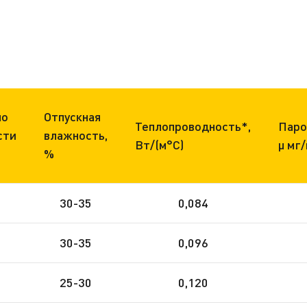
по
Отпускная
Теплопроводность*,
Паро
сти
влажность,
Вт/(м°С)
μ мг
%
0
30-35
0,084
0
30-35
0,096
0
25-30
0,120