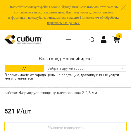
Этот сайт использует файлы cookie. Продолжая использовать этот сайт, вы
соглашаетесь на их использование. Для получения дополнительной
информации, пожалуйста, ознакомьтесь с нашим
Положением об обработке
персональных данных.
0
Ваш город Новосибирск?
КЕЛЬМА-КОВШ ДЛЯ КЛЕЯ, 120 ММ
ДА
В зависимости от города цены на продукцию, доставку и иные услуги
могут отличаться
Применяется для равномерного нанесения цементно-песчаного
клея на блоки толщиной 120 мм. при кладочных
работах.Формирует толщину клеевого шва 2-2,5 мм.
521
/шт.
₽