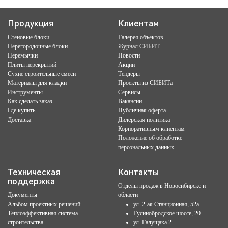
Продукция
Клиентам
Стеновые блоки
Галерея объектов
Перегородочные блоки
Журнал СИБИТ
Перемычки
Новости
Плиты перекрытий
Акции
Сухие строительные смеси
Тендеры
Материалы для кладки
Проекты из СИБИТа
Инструменты
Сервисы
Как сделать заказ
Вакансии
Где купить
Публичная оферта
Доставка
Дилерская политика
Корпоративным клиентам
Положение об обработке
персональных данных
Техническая
Контакты
поддержка
Отделы продаж в Новосибирске и
Документы
области
Альбом проектных решений
ул. 2-ая Станционная, 52а
Теплоэффективная система
Гусинобродское шоссе, 20
строительства
ул. Галущака 2