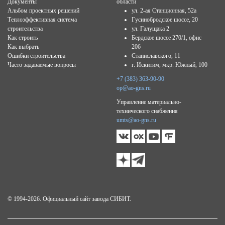
Документы
области
Альбом проектных решений
ул. 2-ая Станционная, 52а
Теплоэффективная система
Гусинобродское шоссе, 20
строительства
ул. Галущака 2
Как строить
Бердское шоссе 270/1, офис
Как выбрать
206
Ошибки строительства
Станиславского, 11
Часто задаваемые вопросы
г. Искитим, мкр. Южный, 100
+7 (383) 363-90-90
op@ao-gns.ru
Управление материально-
технического снабжения
umts@ao-gns.ru
© 1994-2026. Официальный сайт завода СИБИТ.