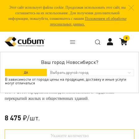
Этот сайт использует файлы cookie. Продолжая использовать этот сайт, вы
соглашаетесь на их использование. Для получения дополнительной
информации, пожалуйста, ознакомьтесь с нашим
Положением об обработке
персональных данных.
0
Ваш город Новосибирск?
ПЛИТА ПЕРЕКРЫТИЙ П35,4-6
ДА
В зависимости от города цены на продукцию, доставку и иные услуги
могут отличаться
Панель перекрытий из автоклавного ячеистого бетона ГОСТ
19570-2018. Предназначены для межэтажных и чердачных
перекрытий жилых и общественных зданий.
8 475
/шт.
₽