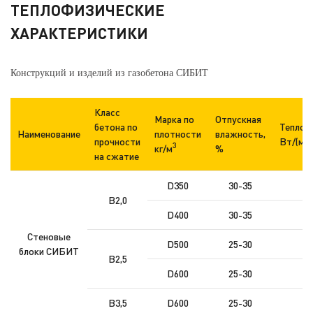
ТЕПЛОФИЗИЧЕСКИЕ
ХАРАКТЕРИСТИКИ
Конструкций и изделий из газобетона СИБИТ
Класс
Марка по
Отпускная
бетона по
Теплоп
Наименование
плотности
влажность,
прочности
Вт/(м°
3
кг/м
%
на сжатие
D350
30-35
B2,0
D400
30-35
Стеновые
D500
25-30
блоки СИБИТ
B2,5
D600
25-30
B3,5
D600
25-30