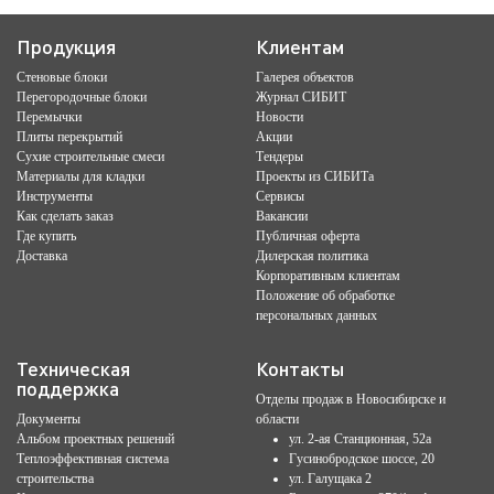
Продукция
Клиентам
Стеновые блоки
Галерея объектов
Перегородочные блоки
Журнал СИБИТ
Перемычки
Новости
Плиты перекрытий
Акции
Сухие строительные смеси
Тендеры
Материалы для кладки
Проекты из СИБИТа
Инструменты
Сервисы
Как сделать заказ
Вакансии
Где купить
Публичная оферта
Доставка
Дилерская политика
Корпоративным клиентам
Положение об обработке
персональных данных
Техническая
Контакты
поддержка
Отделы продаж в Новосибирске и
Документы
области
Альбом проектных решений
ул. 2-ая Станционная, 52а
Теплоэффективная система
Гусинобродское шоссе, 20
строительства
ул. Галущака 2