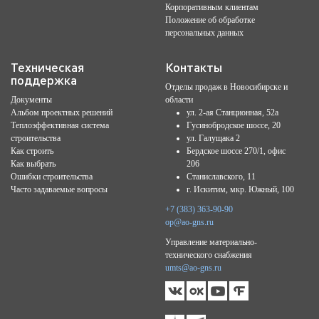
Корпоративным клиентам
Положение об обработке
персональных данных
Техническая
Контакты
поддержка
Отделы продаж в Новосибирске и
Документы
области
Альбом проектных решений
ул. 2-ая Станционная, 52а
Теплоэффективная система
Гусинобродское шоссе, 20
строительства
ул. Галущака 2
Как строить
Бердское шоссе 270/1, офис
Как выбрать
206
Ошибки строительства
Станиславского, 11
Часто задаваемые вопросы
г. Искитим, мкр. Южный, 100
+7 (383) 363-90-90
op@ao-gns.ru
Управление материально-
технического снабжения
umts@ao-gns.ru