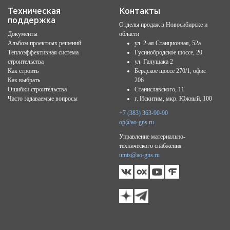
Техническая
Контакты
поддержка
Отделы продаж в Новосибирске и
Документы
области
Альбом проектных решений
ул. 2-ая Станционная, 52а
Теплоэффективная система
Гусинобродское шоссе, 20
строительства
ул. Галущака 2
Как строить
Бердское шоссе 270/1, офис
Как выбрать
206
Ошибки строительства
Станиславского, 11
Часто задаваемые вопросы
г. Искитим, мкр. Южный, 100
+7 (383) 363-90-90
op@ao-gns.ru
Управление материально-
технического снабжения
umts@ao-gns.ru