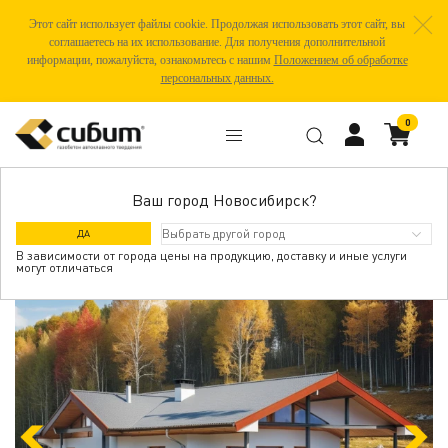
Этот сайт использует файлы cookie. Продолжая использовать этот сайт, вы
соглашаетесь на их использование. Для получения дополнительной
информации, пожалуйста, ознакомьтесь с нашим
Положением об обработке
персональных данных.
0
Ваш город Новосибирск?
ПРОЕКТ ДОМА 1.106.2024-025
ДА
В зависимости от города цены на продукцию, доставку и иные услуги
могут отличаться