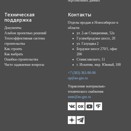
персональных данных
Техническая
Контакты
поддержка
Отделы продаж в Новосибирске и
Документы
области
Альбом проектных решений
ул. 2-ая Станционная, 52а
Теплоэффективная система
Гусинобродское шоссе, 20
строительства
ул. Галущака 2
Как строить
Бердское шоссе 270/1, офис
Как выбрать
206
Ошибки строительства
Станиславского, 11
Часто задаваемые вопросы
г. Искитим, мкр. Южный, 100
+7 (383) 363-90-90
op@ao-gns.ru
Управление материально-
технического снабжения
umts@ao-gns.ru