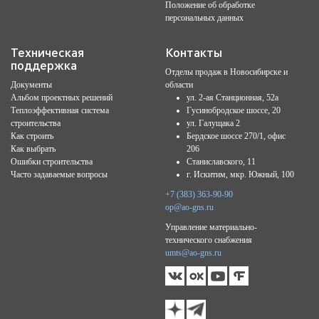
Положение об обработке
персональных данных
Техническая
Контакты
поддержка
Отделы продаж в Новосибирске и
Документы
области
Альбом проектных решений
ул. 2-ая Станционная, 52а
Теплоэффективная система
Гусинобродское шоссе, 20
строительства
ул. Галущака 2
Как строить
Бердское шоссе 270/1, офис
Как выбрать
206
Ошибки строительства
Станиславского, 11
Часто задаваемые вопросы
г. Искитим, мкр. Южный, 100
+7 (383) 363-90-90
op@ao-gns.ru
Управление материально-
технического снабжения
umts@ao-gns.ru