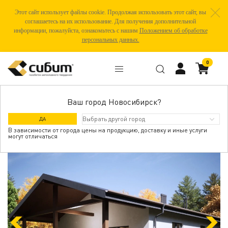
Этот сайт использует файлы cookie. Продолжая использовать этот сайт, вы
соглашаетесь на их использование. Для получения дополнительной
информации, пожалуйста, ознакомьтесь с нашим
Положением об обработке
персональных данных.
0
Ваш город Новосибирск?
МУРОМ СК
ДА
В зависимости от города цены на продукцию, доставку и иные услуги
могут отличаться