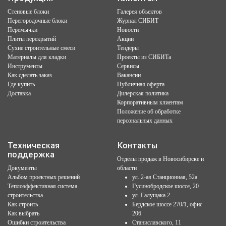
Стеновые блоки
Галерея объектов
Перегородочные блоки
Журнал СИБИТ
Перемычки
Новости
Плиты перекрытий
Акции
Сухие строительные смеси
Тендеры
Материалы для кладки
Проекты из СИБИТа
Инструменты
Сервисы
Как сделать заказ
Вакансии
Где купить
Публичная оферта
Доставка
Дилерская политика
Корпоративным клиентам
Положение об обработке
персональных данных
Техническая
Контакты
поддержка
Отделы продаж в Новосибирске и
Документы
области
Альбом проектных решений
ул. 2-ая Станционная, 52а
Теплоэффективная система
Гусинобродское шоссе, 20
строительства
ул. Галущака 2
Как строить
Бердское шоссе 270/1, офис
Как выбрать
206
Ошибки строительства
Станиславского, 11