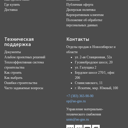
Где купить
Публичная оферта
Доставка
Дилерская политика
Корпоративным клиентам
Положение об обработке
персональных данных
Техническая
Контакты
поддержка
Отделы продаж в Новосибирске и
Документы
области
Альбом проектных решений
ул. 2-ая Станционная, 52а
Теплоэффективная система
Гусинобродское шоссе, 20
строительства
ул. Галущака 2
Как строить
Бердское шоссе 270/1, офис
Как выбрать
206
Ошибки строительства
Станиславского, 11
Часто задаваемые вопросы
г. Искитим, мкр. Южный, 100
+7 (383) 363-90-90
op@ao-gns.ru
Управление материально-
технического снабжения
umts@ao-gns.ru