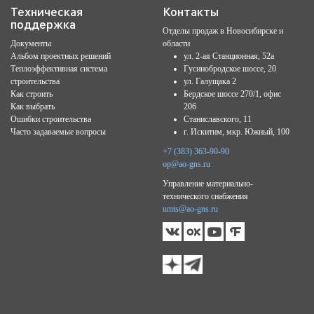
Техническая
Контакты
поддержка
Отделы продаж в Новосибирске и
Документы
области
Альбом проектных решений
ул. 2-ая Станционная, 52а
Теплоэффективная система
Гусинобродское шоссе, 20
строительства
ул. Галущака 2
Как строить
Бердское шоссе 270/1, офис
Как выбрать
206
Ошибки строительства
Станиславского, 11
Часто задаваемые вопросы
г. Искитим, мкр. Южный, 100
+7 (383) 363-90-90
op@ao-gns.ru
Управление материально-
технического снабжения
umts@ao-gns.ru