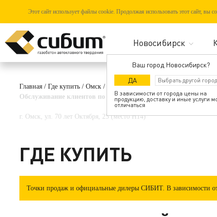
Этот сайт использует файлы cookie. Продолжая использовать этот сайт, вы 
Ваш город Новосибирск?
ДА
Главная
/
Где купить
/
Омск
/
Магазин стройматериалов,
В зависимости от города цены на
Обслуживание клиентов по предварительной телефонной запис
продукцию, доставку и иные услуги м
отличаться
г. Омск, ул. 70 лет Октября, 25 (место H14)
ГДЕ КУПИТЬ
Точки продаж и официальные дилеры СИБИТ. В зависимости от 