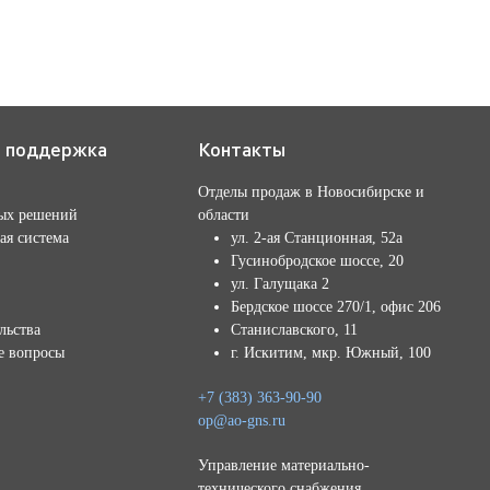
я поддержка
Контакты
Отделы продаж в Новосибирске и
ых решений
области
ая система
ул. 2-ая Станционная, 52а
Гусинобродское шоссе, 20
ул. Галущака 2
Бердское шоссе 270/1, офис 206
льства
Станиславского, 11
е вопросы
г. Искитим, мкр. Южный, 100
+7 (383) 363-90-90
op@ao-gns.ru
Управление материально-
технического снабжения