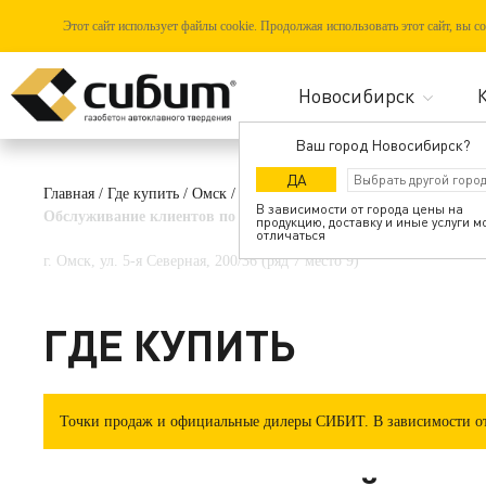
Этот сайт использует файлы cookie. Продолжая использовать этот сайт, вы 
Ваш город Новосибирск?
ДА
Главная
/
Где купить
/
Омск
/
Магазин стройматериалов,
В зависимости от города цены на
Обслуживание клиентов по предварительной телефонной запис
продукцию, доставку и иные услуги м
отличаться
г. Омск, ул. 5-я Северная, 200/36 (ряд 7 место 9)
ГДЕ КУПИТЬ
Точки продаж и официальные дилеры СИБИТ. В зависимости от 