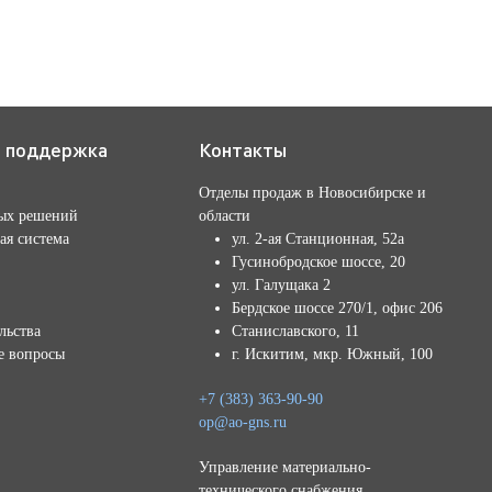
я поддержка
Контакты
Отделы продаж в Новосибирске и
ых решений
области
ая система
ул. 2-ая Станционная, 52а
Гусинобродское шоссе, 20
ул. Галущака 2
Бердское шоссе 270/1, офис 206
льства
Станиславского, 11
е вопросы
г. Искитим, мкр. Южный, 100
+7 (383) 363-90-90
op@ao-gns.ru
Управление материально-
технического снабжения