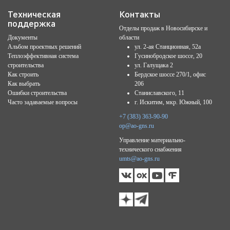
Техническая
Контакты
поддержка
Отделы продаж в Новосибирске и
Документы
области
Альбом проектных решений
ул. 2-ая Станционная, 52а
Теплоэффективная система
Гусинобродское шоссе, 20
строительства
ул. Галущака 2
Как строить
Бердское шоссе 270/1, офис
Как выбрать
206
Ошибки строительства
Станиславского, 11
Часто задаваемые вопросы
г. Искитим, мкр. Южный, 100
+7 (383) 363-90-90
op@ao-gns.ru
Управление материально-
технического снабжения
umts@ao-gns.ru