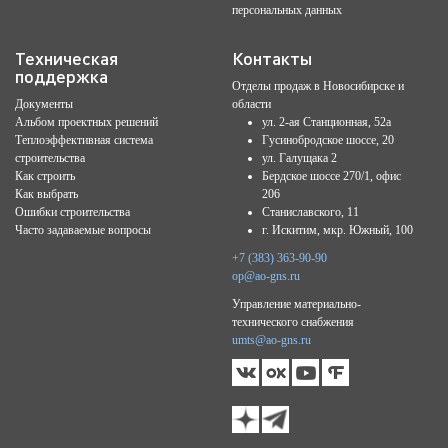
персональных данных
Техническая
Контакты
поддержка
Отделы продаж в Новосибирске и
Документы
области
Альбом проектных решений
ул. 2-ая Станционная, 52а
Теплоэффективная система
Гусинобродское шоссе, 20
строительства
ул. Галущака 2
Как строить
Бердское шоссе 270/1, офис
Как выбрать
206
Ошибки строительства
Станиславского, 11
Часто задаваемые вопросы
г. Искитим, мкр. Южный, 100
+7 (383) 363-90-90
op@ao-gns.ru
Управление материально-
технического снабжения
umts@ao-gns.ru