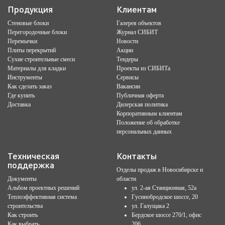
Продукция
Клиентам
Стеновые блоки
Галерея объектов
Перегородочные блоки
Журнал СИБИТ
Перемычки
Новости
Плиты перекрытий
Акции
Сухие строительные смеси
Тендеры
Материалы для кладки
Проекты из СИБИТа
Инструменты
Сервисы
Как сделать заказ
Вакансии
Где купить
Публичная оферта
Доставка
Дилерская политика
Корпоративным клиентам
Положение об обработке
персональных данных
Техническая
Контакты
поддержка
Отделы продаж в Новосибирске и
Документы
области
Альбом проектных решений
ул. 2-ая Станционная, 52а
Теплоэффективная система
Гусинобродское шоссе, 20
строительства
ул. Галущака 2
Как строить
Бердское шоссе 270/1, офис
Как выбрать
206