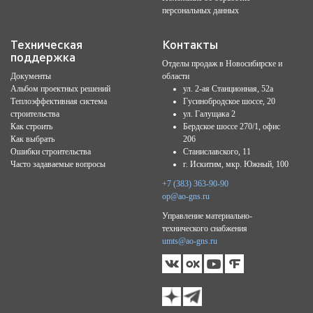
персональных данных
Техническая
Контакты
поддержка
Отделы продаж в Новосибирске и
Документы
области
Альбом проектных решений
ул. 2-ая Станционная, 52а
Теплоэффективная система
Гусинобродское шоссе, 20
строительства
ул. Галущака 2
Как строить
Бердское шоссе 270/1, офис
Как выбрать
206
Ошибки строительства
Станиславского, 11
Часто задаваемые вопросы
г. Искитим, мкр. Южный, 100
+7 (383) 363-90-90
op@ao-gns.ru
Управление материально-
технического снабжения
umts@ao-gns.ru