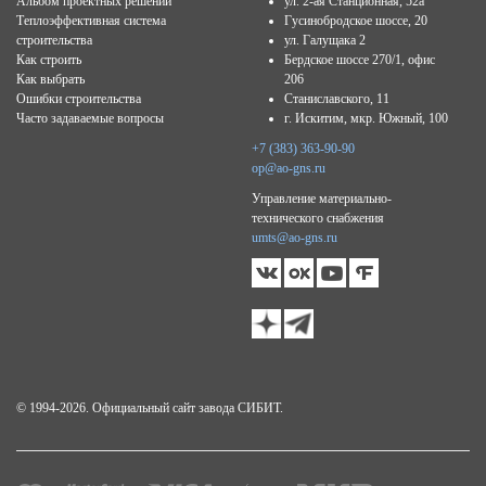
Альбом проектных решений
ул. 2-ая Станционная, 52а
Теплоэффективная система
Гусинобродское шоссе, 20
строительства
ул. Галущака 2
Как строить
Бердское шоссе 270/1, офис
Как выбрать
206
Ошибки строительства
Станиславского, 11
Часто задаваемые вопросы
г. Искитим, мкр. Южный, 100
+7 (383) 363-90-90
op@ao-gns.ru
Управление материально-
технического снабжения
umts@ao-gns.ru
© 1994-2026. Официальный сайт завода СИБИТ.