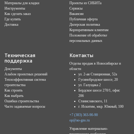
Материалы для кладки
Проекты из СИБИТа
Инструменты
Сервисы
Как сделать заказ
Вакансии
Где купить
Публичная оферта
Доставка
Дилерская политика
Корпоративным клиентам
Положение об обработке
персональных данных
Техническая
Контакты
поддержка
Отделы продаж в Новосибирске и
Документы
области
Альбом проектных решений
ул. 2-ая Станционная, 52а
Теплоэффективная система
Гусинобродское шоссе, 20
строительства
ул. Галущака 2
Как строить
Бердское шоссе 270/1, офис
Как выбрать
206
Ошибки строительства
Станиславского, 11
Часто задаваемые вопросы
г. Искитим, мкр. Южный, 100
+7 (383) 363-90-90
op@ao-gns.ru
Управление материально-
технического снабжения