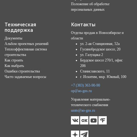
Положение об обработке
персональных данных
Техническая
Контакты
поддержка
Отделы продаж в Новосибирске и
Документы
области
Альбом проектных решений
ул. 2-ая Станционная, 52а
Теплоэффективная система
Гусинобродское шоссе, 20
строительства
ул. Галущака 2
Как строить
Бердское шоссе 270/1, офис
Как выбрать
206
Ошибки строительства
Станиславского, 11
Часто задаваемые вопросы
г. Искитим, мкр. Южный, 100
+7 (383) 363-90-90
op@ao-gns.ru
Управление материально-
технического снабжения
umts@ao-gns.ru