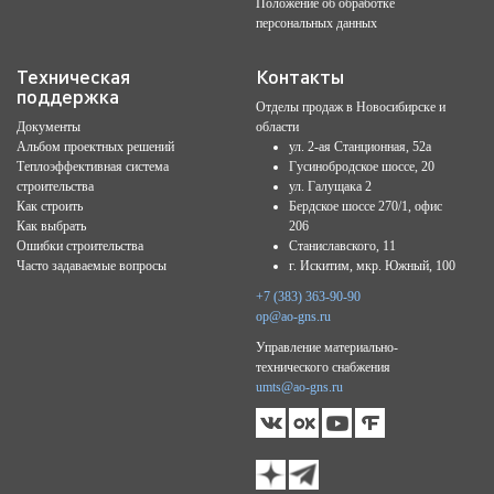
Положение об обработке
персональных данных
Техническая
Контакты
поддержка
Отделы продаж в Новосибирске и
Документы
области
Альбом проектных решений
ул. 2-ая Станционная, 52а
Теплоэффективная система
Гусинобродское шоссе, 20
строительства
ул. Галущака 2
Как строить
Бердское шоссе 270/1, офис
Как выбрать
206
Ошибки строительства
Станиславского, 11
Часто задаваемые вопросы
г. Искитим, мкр. Южный, 100
+7 (383) 363-90-90
op@ao-gns.ru
Управление материально-
технического снабжения
umts@ao-gns.ru