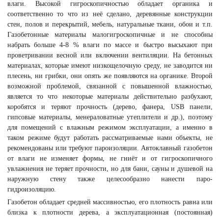
влаги. Высокой гигроскопичностью обладает органика и
соответственно то что из неё сделано, деревянные конструкции
стен, полов и перекрытий, мебель, натуральные ткани, обои и т.п.
Газобетонные материалы малогигроскопичные и не способны
набрать больше 4-8 % влаги по массе и быстро высыхают при
проветривании весной или включении вентиляции. На бетонных
материалах, которые имеют низкощелочную среду, не заводится ни
плесень, ни грибки, они опять же появляются на органике. Второй
возможной проблемой, связанной с повышенной влажностью,
является то что некоторые материалы действительно разбухают,
коробятся и теряют прочность (дерево, фанера, USB панели,
гипсовые материалы, менераловатные утеплители и др.), поэтому
для помещений с влажным режимом эксплуатации, а именно в
таком режиме будут работать рассматриваемые нами объекты, не
рекомендованы или требуют пароизоляции. Автоклавный газобетон
от влаги не изменяет формы, не гниёт и от гигроскопичного
увлажнения не теряет прочности, но для бани, сауны и душевой на
наружную стену также целесообразно нанести паро-
гидроизоляцию.
Газобетон обладает средней массивностью, его плотность равна или
близка к плотности дерева, а эксплуатационная (постоянная)